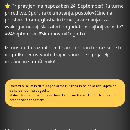
🌟 Pripravljeni na nepozaben 24. September! Kulturne
prireditve, športna tekmovanja, pustolovščine na
prostem, hrana, glasba in izmenjava znanja - za
vsakogar nekaj. Na kateri dogodek se najbolj veselite?
#24September #SkupnostniDogodki
Izkoristite ta raznolik in dinamičen dan ter raziščite te
dogodke ter ustvarite trajne spomine s prijatelji,
družino in somišljeniki!
Obvestilo: Tekst in slika dogodka sta kurirana in se lahko razlikujeta od
opisa ponudnika dogodka.
Notice: Text and event image have been curated and differ from actual
event provider content.