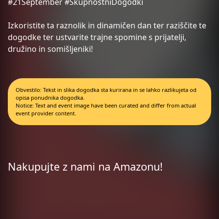
#21September #SkupnostniDogodki
Izkoristite ta raznolik in dinamičen dan ter raziščite te
dogodke ter ustvarite trajne spomine s prijatelji,
družino in somišljeniki!
Obvestilo: Tekst in slika dogodka sta kurirana in se lahko razlikujeta od
opisa ponudnika dogodka.
Notice: Text and event image have been curated and differ from actual
event provider content.
Nakupujte z nami na Amazonu!