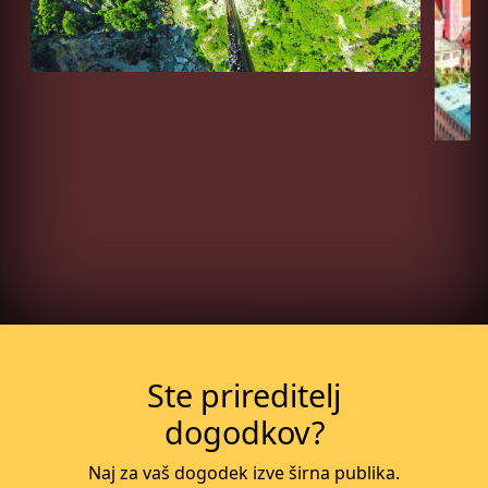
Več o dogodku
Ste prireditelj
dogodkov?
Naj za vaš dogodek izve širna publika.