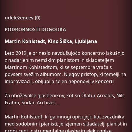
udeležencev (0)
PODROBNOSTI DOGODKA
Martin Kohlstedt, Kino Šiška, Ljubljana
Leto 2019 je prineslo navdušujočo koncertno izkušnjo
z nadarjenim nemškim pianistom in skladateljem
Martinom Kohlstedtom, ki se septembra vrača s
povsem svežim albumom. Njegov pristop, ki temelji na
improvizaciji, obljublja še en neponovljiv koncert!
Za oboževalce glasbenikov, kot so Ólafur Arnalds, Nils
Frahm, Sudan Archives ...
Martin Kohlstedt, ki ga mnogi opisujejo kot zvezdnika
med sodobnimi pianisti, je izjemen skladatelj, pianist in
producent instrumentalne glasbe in elektronike.