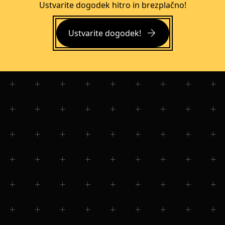
Ustvarite dogodek hitro in brezplačno!
arrow_forward
Ustvarite dogodek!