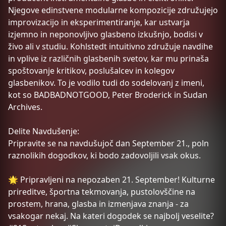
Njegove edinstvene modularne kompozicije združujejo
improvizacijo in eksperimentiranje, kar ustvarja
izjemno in neponovljivo glasbeno izkušnjo, bodisi v
živo ali v studiu. Kohlstedt intuitivno združuje navdihe
in vplive iz različnih glasbenih svetov, kar mu prinaša
spoštovanje kritikov, poslušalcev in kolegov
glasbenikov. To je vodilo tudi do sodelovanj z imeni,
kot so BADBADNOTGOOD, Peter Broderick in Sudan
Archives.
Delite Navdušenje:
Pripravite se na navdušujoč dan September 21., poln
raznolikih dogodkov, ki bodo zadovoljili vsak okus.
🌟 Pripravljeni na nepozaben 21. September! Kulturne
prireditve, športna tekmovanja, pustolovščine na
prostem, hrana, glasba in izmenjava znanja - za
vsakogar nekaj. Na kateri dogodek se najbolj veselite?