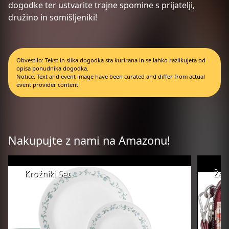
dogodke ter ustvarite trajne spomine s prijatelji,
družino in somišljeniki!
Obvestilo: Tekst in slika dogodka sta kurirana in se lahko razlikujeta od
opisa ponudnika dogodka.
Notice: Text and event image have been curated and differ from actual
event provider content.
Nakupujte z nami na Amazonu!
Krožniki Set
Žen