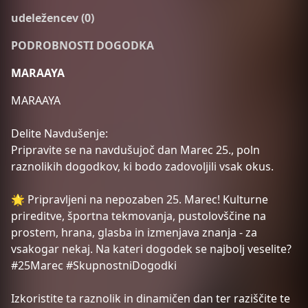
udeležencev (0)
PODROBNOSTI DOGODKA
MARAAYA
MARAAYA
Delite Navdušenje:
Pripravite se na navdušujoč dan Marec 25., poln
raznolikih dogodkov, ki bodo zadovoljili vsak okus.
🌟 Pripravljeni na nepozaben 25. Marec! Kulturne
prireditve, športna tekmovanja, pustolovščine na
prostem, hrana, glasba in izmenjava znanja - za
vsakogar nekaj. Na kateri dogodek se najbolj veselite?
#25Marec #SkupnostniDogodki
Izkoristite ta raznolik in dinamičen dan ter raziščite te