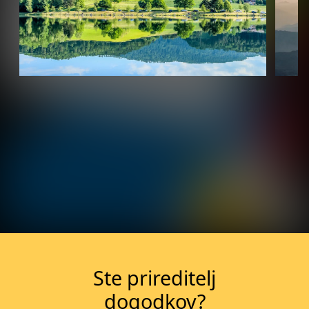
Več o dogodku
Ste prireditelj
dogodkov?