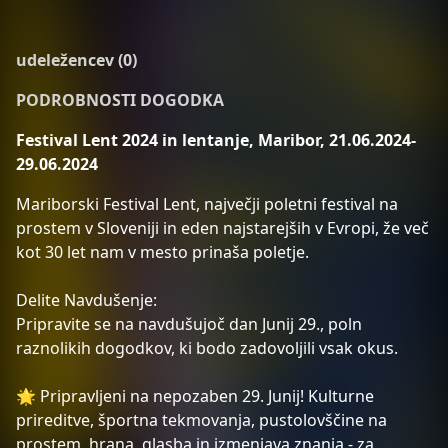
udeležencev (0)
PODROBNOSTI DOGODKA
Festival Lent 2024 in lentanje, Maribor, 21.06.2024-
29.06.2024
Mariborski Festival Lent, največji poletni festival na
prostem v Sloveniji in eden najstarejših v Evropi, že več
kot 30 let nam v mesto prinaša poletje.
Delite Navdušenje:
Pripravite se na navdušujoč dan Junij 29., poln
raznolikih dogodkov, ki bodo zadovoljili vsak okus.
🌟 Pripravljeni na nepozaben 29. Junij! Kulturne
prireditve, športna tekmovanja, pustolovščine na
prostem, hrana, glasba in izmenjava znanja - za