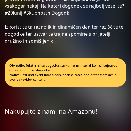
vsakogar nekaj. Na kateri dogodek se najbolj veselite?
#29Junij #SkupnostniDogodki
Izkoristite ta raznolik in dinamičen dan ter raziščite te
dogodke ter ustvarite trajne spomine s prijatelji,
družino in somišljeniki!
Obvestilo: Tekst in slika dogodka sta kurirana in se lahko razlikujeta od
opisa ponudnika dogodka.
Notice: Text and event image have been curated and differ from actual
event provider content.
Nakupujte z nami na Amazonu!