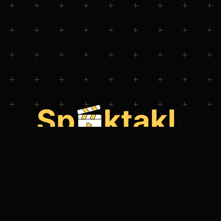
Še nimate naše aplikacije za telefon?
Prenesite si jo in dostopajte do dogodkov v trenutku!