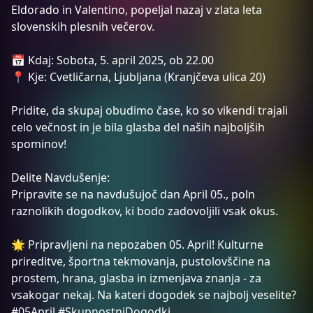
Eldorado in Valentino, popeljal nazaj v zlata leta
slovenskih plesnih večerov.
📅 Kdaj: Sobota, 5. april 2025, ob 22.00
📍 Kje: Cvetličarna, Ljubljana (Kranjčeva ulica 20)
Pridite, da skupaj obudimo čase, ko so vikendi trajali
celo večnost in je bila glasba del naših najboljših
spominov!
Delite Navdušenje:
Pripravite se na navdušujoč dan April 05., poln
raznolikih dogodkov, ki bodo zadovoljili vsak okus.
🌟 Pripravljeni na nepozaben 05. April! Kulturne
prireditve, športna tekmovanja, pustolovščine na
prostem, hrana, glasba in izmenjava znanja - za
vsakogar nekaj. Na kateri dogodek se najbolj veselite?
#05April #SkupnostniDogodki