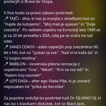
posterjih iz Brava ter Stopa.
V živo bodo za pravo zabavo poskrbeli:
🎤 TAJČI – diva, ki nas je osvojila s skladbami kot so
"Hajde da ludujemo", "Moj mali je opasan" in "Dvije
zvezdice". Po velikem uspehu na Evroviziji leta 1990 se
je za 20 let preselila v ZDA, zdaj pa se vrača na naš
oder.
🎤 SANDI CENOV – eden največjih pop zvezdnikov 90.
let s hiti, kot so "Ljubav za sve", "Kad srce kaže da" in
"U tvojim mislima".
🎤 BABILON – slovenska plesna senzacija z
uspešnicami "Ona", "Nikoli", "Kriv za vse laži" in
"Rabim tvoj nasmeh".
🎤 LEPI DASA – alter ego Vlada Pilje, ki je ustvaril
nepozaben hit "Joške do Koroške".
Za popolno vzdušje bo poskrbel tudi Dr. SILVANO DJ, ki
nas bo s klasikami diskotek, kot so Black Jack,