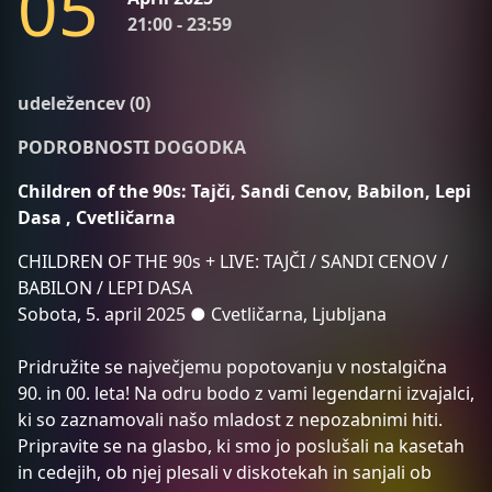
0
5
21:00 - 23:59
udeležencev (0)
PODROBNOSTI DOGODKA
Children of the 90s: Tajči, Sandi Cenov, Babilon, Lepi
Dasa , Cvetličarna
CHILDREN OF THE 90s + LIVE: TAJČI / SANDI CENOV /
BABILON / LEPI DASA
Sobota, 5. april 2025 ● Cvetličarna, Ljubljana
Pridružite se največjemu popotovanju v nostalgična
90. in 00. leta! Na odru bodo z vami legendarni izvajalci,
ki so zaznamovali našo mladost z nepozabnimi hiti.
Pripravite se na glasbo, ki smo jo poslušali na kasetah
in cedejih, ob njej plesali v diskotekah in sanjali ob