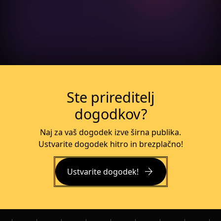
Več o dogodku
Ste prireditelj
dogodkov?
Naj za vaš dogodek izve širna publika.
Ustvarite dogodek hitro in brezplačno!
arrow_forward
Ustvarite dogodek!